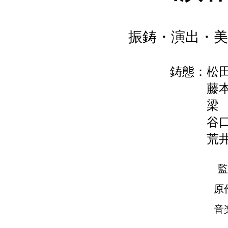
振鋳・演出・美
鋳態：松
藤
梁
谷
荒
監
原
音