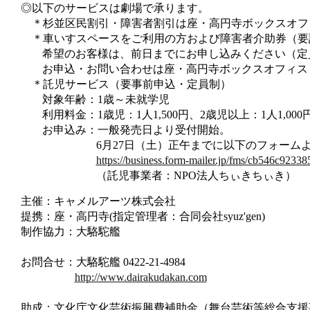
◎以下のサービスは劇場で承ります。
＊杉並区民割引・障害者割引は座・高円寺ボックスオフ
＊車いすスペースをご利用の方および障害者介助券（要
希望のお客様は、前日までにお申し込みください（定
お申込・お問い合わせは座・高円寺ボックスオフィス
＊託児サービス（要事前申込・定員制）
対象年齢：1歳～未就学児
利用料金：1歳児：1人1,500円、2歳児以上：1人1,000
お申込み：一般発売日より受付開始。
6月27日（土）正午までに以下のフォーム
https://business.form-mailer.jp/fms/cb546c92338
（託児事業者：NPO法人ちぃきちぃき）
主催：キャメルアーツ株式会社
提携：座・高円寺(指定管理者：合同会社syuz'gen)
制作協力：大駱駝艦
お問合せ：大駱駝艦 0422-21-4984
http://www.dairakudakan.com
助成：文化庁文化芸術振興費補助金（舞台芸術等総合支援