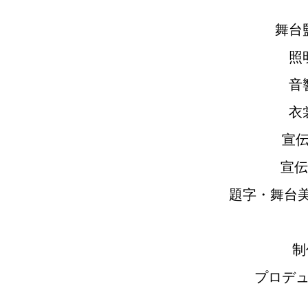
舞台
照
音
衣
宣
宣伝
題字・舞台美
制
プロデ