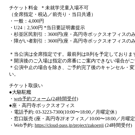
チケット料金
＊未就学児童入場不可
（全席指定・税込／前売り・当日共通）
・一般：4,000円
・U24：2,500円 *当日要証明書提示
・杉並区民割引：3600円(座・高円寺ボックスオフィスのみ
・障がい者割引：3600円(座・高円寺ボックスオフィスの
＊当公演は全席指定です。最前列はB列を予定しておりま
＊開演後のご入場は指定の席番にご案内できない場合がご
＊公演中止の場合を除き、ご予約完了後のキャンセル・変
い。
チケット取扱い
●大駱駝艦
・
web予約フォーム(24時間受付)
●座・高円寺ボックスオフィス
・電話予約: 03-3223-7300(10:00〜18:00／月曜定休）
・窓口販売 (座・高円寺2Fオフィス／10:00〜18:00／月曜定
・Web予約:
https://cloud-pass.jp/project/zakoenji
(24時間受付)